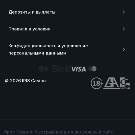
Депозиты и выплаты
Правила и условия
Конфиденциальность и управление
персональными данными
© 2026 IRIS Casino
Ирис Казино: быстрый вход на актуальный сайт