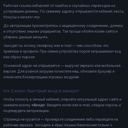
Рабочая ссылка избавляет от ошибок и случайных переходов на
устаревшие домены. По свежему адресу открываются кабинет, касса,
бонусы и каталог игр.
До авторизации присмотритесь к защищённому соединению, домену
и отсутствию лишних редиректов. Так проще обойти копии сайта и
уберечь данные аккаунта.
Заходят по логину, телефону или e-mail — тем способом, что
привязан в профиле. При смене устройства порой запрашивают код
или сброс пароля.
Основной адрес не открывается — выручат зеркало или мобильная
версия. Для ровной загрузки почистите кеш, обновите браузер и
отключите блокировщики игровых модулей.
Iris Casino: Быстрый вход в аккаунт
Чтобы попасть в личный кабинет, откройте актуальный адрес сайта и
нажмите кнопку
«Вход»
. Введите логин или e-mail, следом пароль и
подтвердите авторизацию.
Страница не грузится — проверьте соединение либо перейдите на
рабочее зеркало. Заходить в
Ирис Казино
безопаснее только с