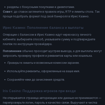
разделы с бонусными покупками и джекпотами.
Совет:
до ставок загляните в правила игры, RTP и лимиты стола. Так
проще подобрать формат под свой банкролл в Ирис Казино.
Ирис Казино: Пополнение баланса и выплаты
Операции с балансом в Ирис Казино идут через кассу личного
кабинета: выбираете способ, указываете сумму и подтверждаете
платёж по инструкции провайдера.
Пополнение
обычно проходит шустрее вывода, а для выплаты могут
запросить проверку профиля и реквизитов карты или кошелька.
Проверьте лимиты
и возможные комиссии заранее.
Используйте реквизиты, оформленные на ваше имя.
Сохраняйте чеки до зачисления средств.
Iris Casino: Поддержка игроков при входе
Не открывается страница авторизации или данные не принимаются —
перепроверьте логин, пароль и качество связи. Выручают и чистка